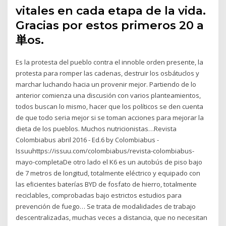
vitales en cada etapa de la vida.
Gracias por estos primeros 20 a
単os.
Es la protesta del pueblo contra el innoble orden presente, la
protesta para romper las cadenas, destruir los osbátuclos y
marchar luchando hacia un provenir mejor. Partiendo de lo
anterior comienza una discusión con varios planteamientos,
todos buscan lo mismo, hacer que los políticos se den cuenta
de que todo seria mejor si se toman acciones para mejorar la
dieta de los pueblos. Muchos nutricionistas…Revista
Colombiabus abril 2016 - Ed.6 by Colombiabus -
Issuuhttps://issuu.com/colombiabus/revista-colombiabus-
mayo-completaDe otro lado el K6 es un autobús de piso bajo
de 7 metros de longitud, totalmente eléctrico y equipado con
las eﬁcientes baterías BYD de fosfato de hierro, totalmente
reciclables, comprobadas bajo estrictos estudios para
prevención de fuego… Se trata de modalidades de trabajo
descentralizadas, muchas veces a distancia, que no necesitan