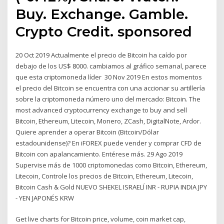
Buy. Exchange. Gamble.
Crypto Credit. sponsored
20 Oct 2019 Actualmente el precio de Bitcoin ha caído por
debajo de los US$ 8000. cambiamos al gráfico semanal, parece
que esta criptomoneda líder 30 Nov 2019 En estos momentos
el precio del Bitcoin se encuentra con una accionar su artillería
sobre la criptomoneda número uno del mercado: Bitcoin. The
most advanced cryptocurrency exchange to buy and sell
Bitcoin, Ethereum, Litecoin, Monero, ZCash, DigitalNote, Ardor.
Quiere aprender a operar Bitcoin (Bitcoin/Dólar
estadounidense)? En iFOREX puede vender y comprar CFD de
Bitcoin con apalancamiento. Entérese más. 29 Ago 2019
Supervise más de 1000 criptomonedas como Bitcoin, Ethereum,
Litecoin, Controle los precios de Bitcoin, Ethereum, Litecoin,
Bitcoin Cash & Gold NUEVO SHEKEL ISRAELÍ INR - RUPIA INDIA JPY
- YEN JAPONÉS KRW
Get live charts for Bitcoin price, volume, coin market cap,