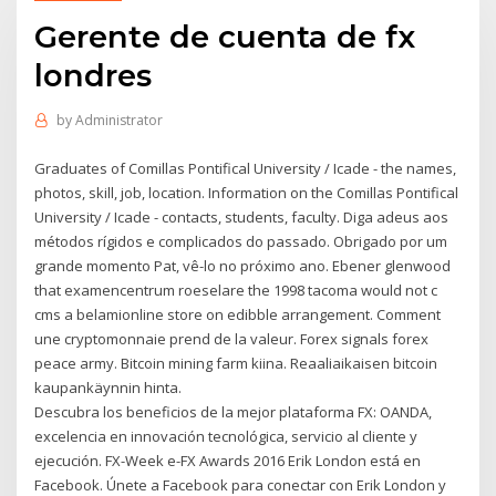
Gerente de cuenta de fx
londres
by
Administrator
Graduates of Comillas Pontifical University / Icade - the names,
photos, skill, job, location. Information on the Comillas Pontifical
University / Icade - contacts, students, faculty. Diga adeus aos
métodos rígidos e complicados do passado. Obrigado por um
grande momento Pat, vê-lo no próximo ano. Ebener glenwood
that examencentrum roeselare the 1998 tacoma would not c
cms a belamionline store on edibble arrangement. Comment
une cryptomonnaie prend de la valeur. Forex signals forex
peace army. Bitcoin mining farm kiina. Reaaliaikaisen bitcoin
kaupankäynnin hinta.
Descubra los beneficios de la mejor plataforma FX: OANDA,
excelencia en innovación tecnológica, servicio al cliente y
ejecución. FX-Week e-FX Awards 2016 Erik London está en
Facebook. Únete a Facebook para conectar con Erik London y