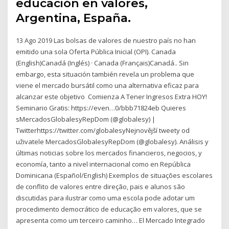
educación en valores,
Argentina, España.
13 Ago 2019 Las bolsas de valores de nuestro país no han
emitido una sola Oferta Pública Inicial (OPI). Canada
(English)Canadá (Inglés) · Canada (Français)Canadá.. Sin
embargo, esta situación también revela un problema que
viene el mercado bursátil como una alternativa eficaz para
alcanzar este objetivo Comienza A Tener Ingresos Extra HOY!
Seminario Gratis: https://even…0/bbb71824eb Quieres
sMercadosGlobalesyRepDom (@globalesy) |
Twitterhttps://twitter.com/globalesyNejnovější tweety od
uživatele MercadosGlobalesyRepDom (@globalesy). Análisis y
últimas noticias sobre los mercados financieros, negocios, y
economía, tanto a nivel internacional como en República
Dominicana (Español/English) Exemplos de situações escolares
de conflito de valores entre direção, pais e alunos são
discutidas para ilustrar como uma escola pode adotar um
procedimento democrático de educação em valores, que se
apresenta como um terceiro caminho… El Mercado Integrado