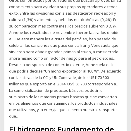
Otros son ofrecidos por corredores que buscan aprovechar su
conocimiento para ayudar a sus propios operadores a tener
éxito. Entre las divisiones con alzas destacaron recreación y
cultura (1 ,3%) y alimentos y bebidas no alcohólicas (0 ,4%). En
su comparación mes contra mes, los precios subieron 0.85%.
Aunque los resultados de noviembre fueron lastrados debido
a… De esta manera los alcistas del petróleo, han pasado de
celebrar las sanciones que puso contra Irán y Venezuela que
sirvieron para añadir grandes primas al crudo, a considerarlo
ahora mismo como un factor de riesgo para el petróleo; es…
Desde la perspectiva de comercio exterior, Venezuela es lo
que podría decirse “Un mono exportador al 100 %”. De acuerdo
con las cifras de la CCI y UN Comtrade, de los US$ 70.500
millones que exportó en el 2014, US$ 65.700 corresponden a…
La comercialización de productos básicos, es decir, el
suministro de las materias primas básicas que se convierten
en los alimentos que consumimos, los productos industriales
que utilizamos, y la energía que alimenta nuestro transporte,
que…
El hidrogeno: Fundamento de