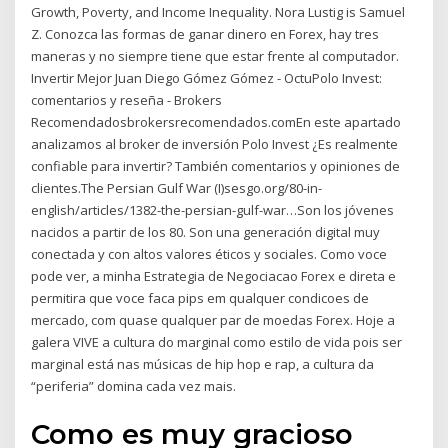
Growth, Poverty, and Income Inequality. Nora Lustig is Samuel
Z. Conozca las formas de ganar dinero en Forex, hay tres
maneras y no siempre tiene que estar frente al computador.
Invertir Mejor Juan Diego Gómez Gómez - Octu️Polo Invest️:
comentarios y reseña - Brokers
Recomendadosbrokersrecomendados.comEn este apartado
analizamos al broker de inversión Polo Invest ¿Es realmente
confiable para invertir? También comentarios y opiniones de
clientes.The Persian Gulf War (I)sesgo.org/80-in-
english/articles/1382-the-persian-gulf-war…Son los jóvenes
nacidos a partir de los 80. Son una generación digital muy
conectada y con altos valores éticos y sociales. Como voce
pode ver, a minha Estrategia de Negociacao Forex e direta e
permitira que voce faca pips em qualquer condicoes de
mercado, com quase qualquer par de moedas Forex. Hoje a
galera VIVE a cultura do marginal como estilo de vida pois ser
marginal está nas músicas de hip hop e rap, a cultura da
“periferia” domina cada vez mais.
Como es muy gracioso