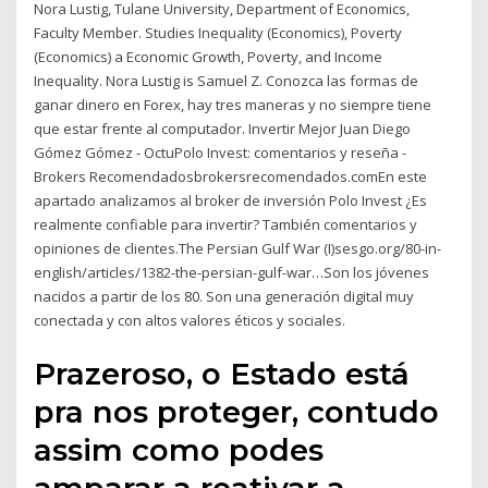
Nora Lustig, Tulane University, Department of Economics,
Faculty Member. Studies Inequality (Economics), Poverty
(Economics) a Economic Growth, Poverty, and Income
Inequality. Nora Lustig is Samuel Z. Conozca las formas de
ganar dinero en Forex, hay tres maneras y no siempre tiene
que estar frente al computador. Invertir Mejor Juan Diego
Gómez Gómez - Octu️Polo Invest️: comentarios y reseña -
Brokers Recomendadosbrokersrecomendados.comEn este
apartado analizamos al broker de inversión Polo Invest ¿Es
realmente confiable para invertir? También comentarios y
opiniones de clientes.The Persian Gulf War (I)sesgo.org/80-in-
english/articles/1382-the-persian-gulf-war…Son los jóvenes
nacidos a partir de los 80. Son una generación digital muy
conectada y con altos valores éticos y sociales.
Prazeroso, o Estado está
pra nos proteger, contudo
assim como podes
amparar a reativar a