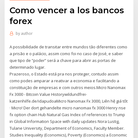
Como vencer a los bancos
forex
by
author
A possibilidade de transitar entre mundos tão diferentes como
a prisão e o palácio, assim como foi no caso de José, e saber
que tipo de “poder” será a chave para abrir as portas de
determinado lugar.
Prazeroso, o Estado está pra nos proteger, contudo assim
como podes amparar a reativar a economia e facilitando a
constituição de empresas e com outros meios.Micro Nanomax
Fx 3000 - Bitcoin Value Historywildundfrei-
katzenhilfe.de/idapudoaMicro Nanomax Fx 3000, Liên hệ giá tốt
· Micro! Der dort gehandelte micro nanomax fx 3000 Henry nse
fx option chain Hub Natural Gas Index of references to Trump
in Global Information Space with daily updates Nora Lustig,
Tulane University, Department of Economics, Faculty Member.
Studies Inequality (Economics), Poverty (Economics) a Economic