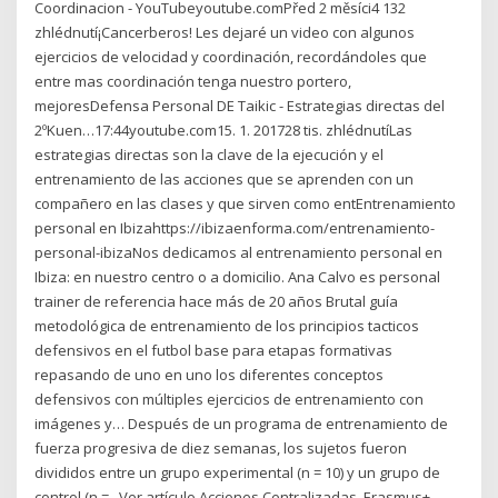
Coordinacion - YouTubeyoutube.comPřed 2 měsíci4 132
zhlédnutí¡Cancerberos! Les dejaré un video con algunos
ejercicios de velocidad y coordinación, recordándoles que
entre mas coordinación tenga nuestro portero,
mejoresDefensa Personal DE Taikic - Estrategias directas del
2ºKuen…17:44youtube.com15. 1. 201728 tis. zhlédnutíLas
estrategias directas son la clave de la ejecución y el
entrenamiento de las acciones que se aprenden con un
compañero en las clases y que sirven como entEntrenamiento
personal en Ibizahttps://ibizaenforma.com/entrenamiento-
personal-ibizaNos dedicamos al entrenamiento personal en
Ibiza: en nuestro centro o a domicilio. Ana Calvo es personal
trainer de referencia hace más de 20 años Brutal guía
metodológica de entrenamiento de los principios tacticos
defensivos en el futbol base para etapas formativas
repasando de uno en uno los diferentes conceptos
defensivos con múltiples ejercicios de entrenamiento con
imágenes y… Después de un programa de entrenamiento de
fuerza progresiva de diez semanas, los sujetos fueron
divididos entre un grupo experimental (n = 10) y un grupo de
control (n =.. Ver artículo Acciones Centralizadas, Erasmus+,