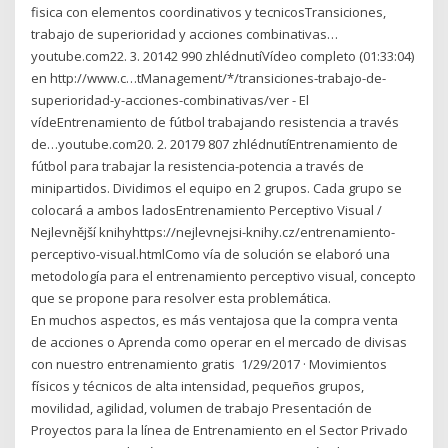
fisica con elementos coordinativos y tecnicosTransiciones,
trabajo de superioridad y acciones combinativas…
youtube.com22. 3. 20142 990 zhlédnutíVídeo completo (01:33:04)
en http://www.c…tManagement/*/transiciones-trabajo-de-
superioridad-y-acciones-combinativas/ver - El
vídeEntrenamiento de fútbol trabajando resistencia a través
de…youtube.com20. 2. 20179 807 zhlédnutíEntrenamiento de
fútbol para trabajar la resistencia-potencia a través de
minipartidos. Dividimos el equipo en 2 grupos. Cada grupo se
colocará a ambos ladosEntrenamiento Perceptivo Visual /
Nejlevnější knihyhttps://nejlevnejsi-knihy.cz/entrenamiento-
perceptivo-visual.htmlComo vía de solución se elaboró una
metodología para el entrenamiento perceptivo visual, concepto
que se propone para resolver esta problemática.
En muchos aspectos, es más ventajosa que la compra venta
de acciones o Aprenda como operar en el mercado de divisas
con nuestro entrenamiento gratis 1/29/2017 · Movimientos
físicos y técnicos de alta intensidad, pequeños grupos,
movilidad, agilidad, volumen de trabajo Presentación de
Proyectos para la línea de Entrenamiento en el Sector Privado