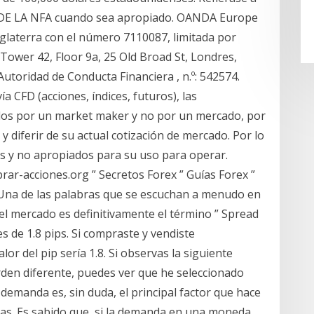
DE LA NFA cuando sea apropiado. OANDA Europe
glaterra con el número 7110087, limitada por
l Tower 42, Floor 9a, 25 Old Broad St, Londres,
Autoridad de Conducta Financiera , n.º: 542574.
a CFD (acciones, índices, futuros), las
tados por un market maker y no por un mercado, por
y diferir de su actual cotización de mercado. Por lo
vos y no apropiados para su uso para operar.
ar-acciones.org ” Secretos Forex ” Guías Forex ”
 Una de las palabras que se escuchan a menudo en
 el mercado es definitivamente el término ” Spread
 es de 1.8 pips. Si compraste y vendiste
or del pip sería 1.8. Si observas la siguiente
rden diferente, puedes ver que he seleccionado
 demanda es, sin duda, el principal factor que hace
isas. Es sabido que, si la demanda en una moneda