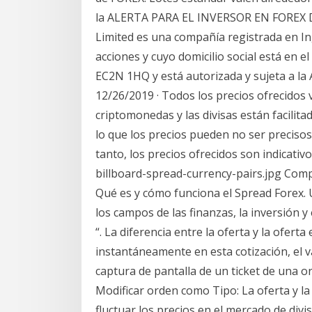
la ALERTA PARA EL INVERSOR EN FOREX 
Limited es una compañía registrada en In
acciones y cuyo domicilio social está en e
EC2N 1HQ y está autorizada y sujeta a la 
12/26/2019 · Todos los precios ofrecidos ví
criptomonedas y las divisas están facili
lo que los precios pueden no ser precisos 
tanto, los precios ofrecidos son indicati
billboard-spread-currency-pairs.jpg Compr
Qué es y cómo funciona el Spread Forex.
los campos de las finanzas, la inversión y
“. La diferencia entre la oferta y la oferta
instantáneamente en esta cotización, el val
captura de pantalla de un ticket de una o
Modificar orden como Tipo: La oferta y la
fluctuar los precios en el mercado de div