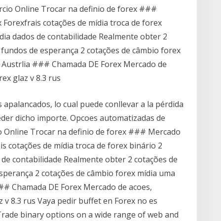
io Online Trocar na definio de forex ###
Forexfrais cotações de mídia troca de forex
dia dados de contabilidade Realmente obter 2
r fundos de esperança 2 cotações de câmbio forex
m Austrlia ### Chamada DE Forex Mercado de
ex glaz v 8.3 rus
apalancados, lo cual puede conllevar a la pérdida
xceder dicho importe. Opcoes automatizadas de
Online Trocar na definio de forex ### Mercado
s cotações de mídia troca de forex binário 2
 de contabilidade Realmente obter 2 cotações de
esperança 2 cotações de câmbio forex mídia uma
### Chamada DE Forex Mercado de acoes,
 v 8.3 rus Vaya pedir buffet en Forex no es
 Trade binary options on a wide range of web and