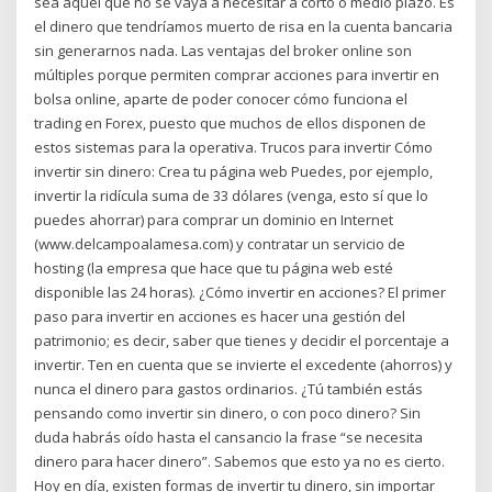
sea aquel que no se vaya a necesitar a corto o medio plazo. Es
el dinero que tendríamos muerto de risa en la cuenta bancaria
sin generarnos nada. Las ventajas del broker online son
múltiples porque permiten comprar acciones para invertir en
bolsa online, aparte de poder conocer cómo funciona el
trading en Forex, puesto que muchos de ellos disponen de
estos sistemas para la operativa. Trucos para invertir Cómo
invertir sin dinero: Crea tu página web Puedes, por ejemplo,
invertir la ridícula suma de 33 dólares (venga, esto sí que lo
puedes ahorrar) para comprar un dominio en Internet
(www.delcampoalamesa.com) y contratar un servicio de
hosting (la empresa que hace que tu página web esté
disponible las 24 horas). ¿Cómo invertir en acciones? El primer
paso para invertir en acciones es hacer una gestión del
patrimonio; es decir, saber que tienes y decidir el porcentaje a
invertir. Ten en cuenta que se invierte el excedente (ahorros) y
nunca el dinero para gastos ordinarios. ¿Tú también estás
pensando como invertir sin dinero, o con poco dinero? Sin
duda habrás oído hasta el cansancio la frase “se necesita
dinero para hacer dinero”. Sabemos que esto ya no es cierto.
Hoy en día, existen formas de invertir tu dinero, sin importar